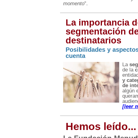
momento
”
.
La importancia d
segmentación de
destinatarios
Posibilidades y aspectos
cuenta
La
seg
de la
c
entida
y cate
de int
algún 
queram
audien
[leer 
Hemos leído...